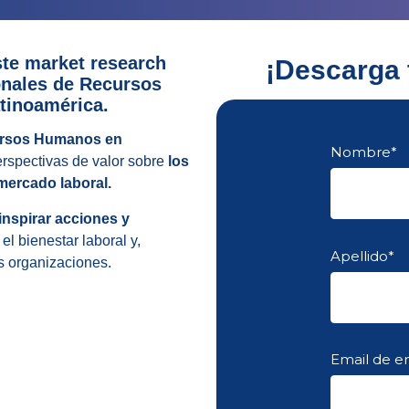
ste market research
¡Descarga 
onales de Recursos
tinoamérica.
ursos Humanos en
Nombre
*
rspectivas de valor sobre
los
mercado laboral.
inspirar acciones y
el bienestar laboral y,
Apellido
*
s organizaciones.
Email de 