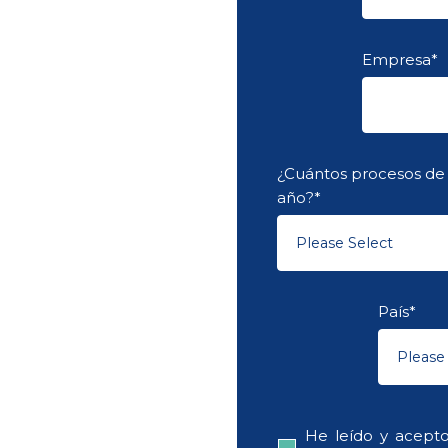
Empresa
*
¿Cuántos procesos de 
año?
*
País
*
He leído y acept